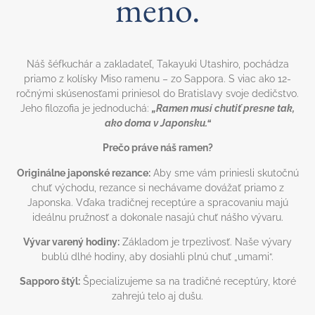
meno.
Náš šéfkuchár a zakladateľ, Takayuki Utashiro, pochádza
priamo z kolísky Miso ramenu – zo Sappora. S viac ako 12-
ročnými skúsenosťami priniesol do Bratislavy svoje dedičstvo.
Jeho filozofia je jednoduchá:
„Ramen musí chutiť presne tak,
ako doma v Japonsku.“
Prečo práve náš ramen?
Originálne japonské rezance:
Aby sme vám priniesli skutočnú
chuť východu, rezance si nechávame dovážať priamo z
Japonska. Vďaka tradičnej receptúre a spracovaniu majú
ideálnu pružnosť a dokonale nasajú chuť nášho vývaru.
Vývar varený hodiny:
Základom je trpezlivosť. Naše vývary
bublú dlhé hodiny, aby dosiahli plnú chuť „umami“.
Sapporo štýl:
Špecializujeme sa na tradičné receptúry, ktoré
zahrejú telo aj dušu.