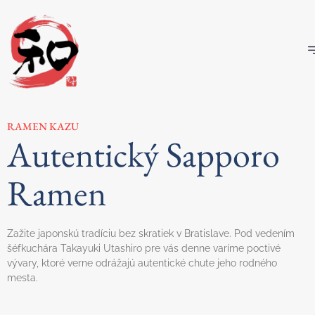
RAMEN KAZU
Autentický Sapporo
Ramen
Zažite japonskú tradíciu bez skratiek v Bratislave. Pod vedením
šéfkuchára Takayuki Utashiro pre vás denne varíme poctivé
vývary, ktoré verne odrážajú autentické chute jeho rodného
mesta.