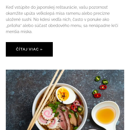
Keď vstúpite do japonskej reštaurácie, vašu pozornosť
okamžite upúta veľkolepá misa ramenu alebo precízne
uložené sushi. No kdesi vedľa nich, často v ponuke ako
„príloha“ alebo súčasť obedového menu, sa nenápadne krčí
menšia miska.
ČÍTAJ VIAC »