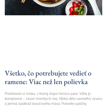
Všetko, čo potrebujete vedieť o
ramene: Viac než len polievka
Predstavte si misku, z ktorej stúpa horúca para. Vôňa je
komplexná – závan morských rias, hĺbka dlho vareného vývaru
a jemná sladkosť bravčového mäsa. Ponoríte paličky,