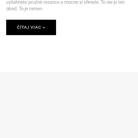
vytiahnete pružné rezance a mocne si sŕknete. To nie je len
obed. To je ramen.
ČÍTAJ VIAC »