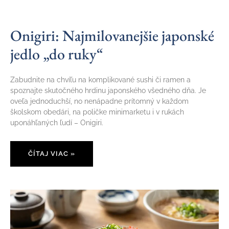
Onigiri: Najmilovanejšie japonské
jedlo „do ruky“
Zabudnite na chvíľu na komplikované sushi či ramen a
spoznajte skutočného hrdinu japonského všedného dňa. Je
oveľa jednoduchší, no nenápadne prítomný v každom
školskom obedári, na poličke minimarketu i v rukách
uponáhľaných ľudí – Onigiri.
ČÍTAJ VIAC »