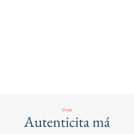
O nás
Autenticita má